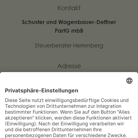
Kontakt
Schuster und Wagenbauer-Deffner
PartG mbB
Steuerberater Herrenberg
Adresse
Benzstraße 38
D-71083 Herrenberg
kanzlei(at)sw-steuerpartner.de
Weiteres
Downloads